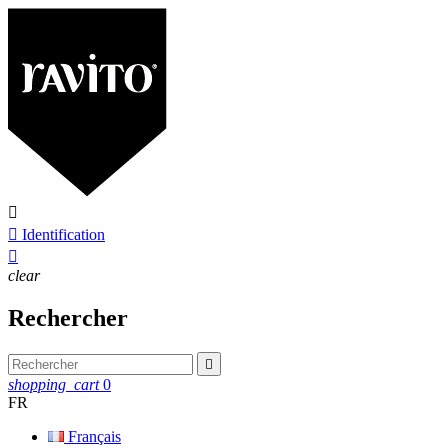


Identification

clear
Rechercher

shopping_cart
0
FR
Français