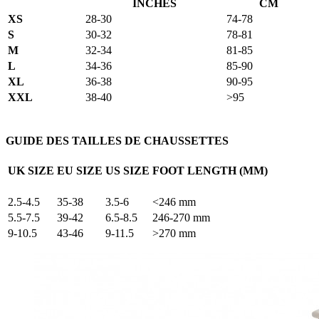
INCHES
CM
XS
28-30
74-78
S
30-32
78-81
M
32-34
81-85
L
34-36
85-90
XL
36-38
90-95
XXL
38-40
>95
GUIDE DES TAILLES DE CHAUSSETTES
UK SIZE
EU SIZE
US SIZE
FOOT LENGTH (MM)
2.5-4.5
35-38
3.5-6
<246 mm
5.5-7.5
39-42
6.5-8.5
246-270 mm
9-10.5
43-46
9-11.5
>270 mm