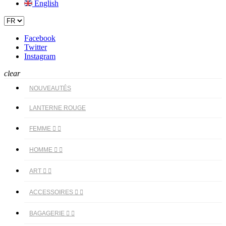
English
Facebook
Twitter
Instagram
clear
NOUVEAUTÉS
LANTERNE ROUGE
FEMME


HOMME


ART


ACCESSOIRES


BAGAGERIE

