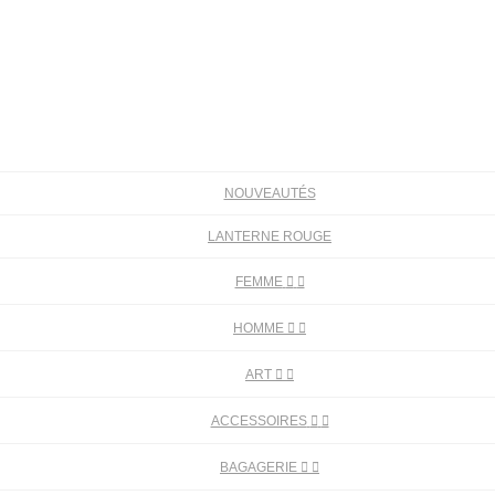
NOUVEAUTÉS
LANTERNE ROUGE
FEMME


HOMME


ART


ACCESSOIRES


BAGAGERIE

