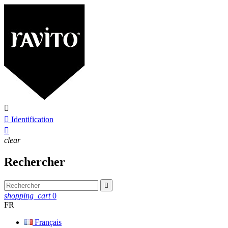


Identification

clear
Rechercher

shopping_cart
0
FR
Français