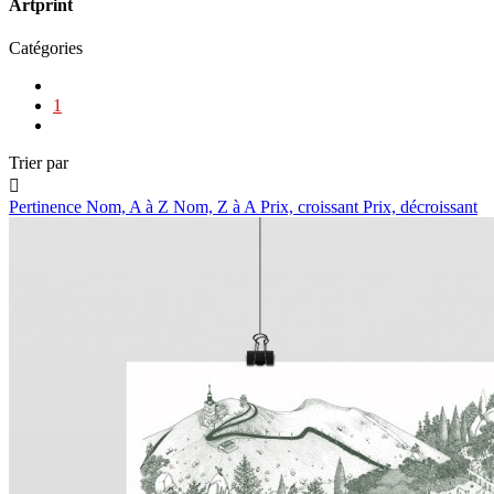
Artprint
Catégories
1
Trier par

Pertinence
Nom, A à Z
Nom, Z à A
Prix, croissant
Prix, décroissant