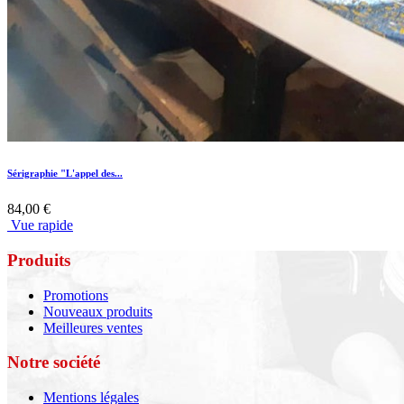
Sérigraphie "L'appel des...
84,00 €
Vue rapide
Produits
Promotions
Nouveaux produits
Meilleures ventes
Notre société
Mentions légales