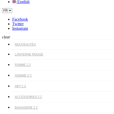
English
Facebook
Twitter
Instagram
clear
NOUVEAUTÉS
LANTERNE ROUGE
FEMME


HOMME


ART


ACCESSOIRES


BAGAGERIE

