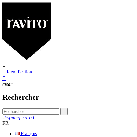


Identification

clear
Rechercher

shopping_cart
0
FR
Français