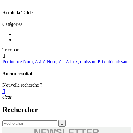
Art de la Table
Catégories
Trier par

Pertinence
Nom, A à Z
Nom, Z à A
Prix, croissant
Prix, décroissant
Aucun résultat
Nouvelle recherche ?

clear
Rechercher

NEWSLETTER