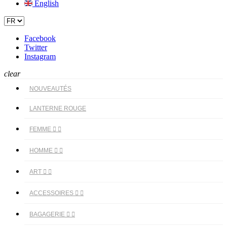
English
Facebook
Twitter
Instagram
clear
NOUVEAUTÉS
LANTERNE ROUGE
FEMME


HOMME


ART


ACCESSOIRES


BAGAGERIE

