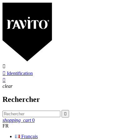


Identification

clear
Rechercher

shopping_cart
0
FR
Français