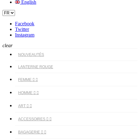
English
Facebook
Twitter
Instagram
clear
NOUVEAUTÉS
LANTERNE ROUGE
FEMME


HOMME


ART


ACCESSOIRES


BAGAGERIE

