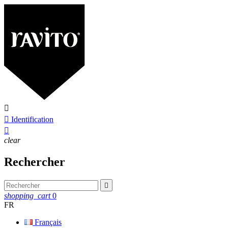


Identification

clear
Rechercher

shopping_cart
0
FR
Français