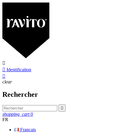


Identification

clear
Rechercher

shopping_cart
0
FR
Français