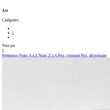
Art
Catégories
1
Trier par

Pertinence
Nom, A à Z
Nom, Z à A
Prix, croissant
Prix, décroissant