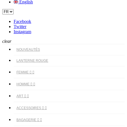
English
Facebook
Twitter
Instagram
clear
NOUVEAUTÉS
LANTERNE ROUGE
FEMME


HOMME


ART


ACCESSOIRES


BAGAGERIE

