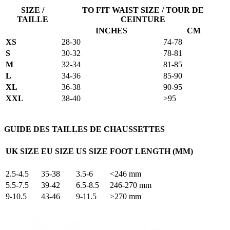
SIZE /
TO FIT WAIST SIZE / TOUR DE
TAILLE
CEINTURE
INCHES
CM
XS
28-30
74-78
S
30-32
78-81
M
32-34
81-85
L
34-36
85-90
XL
36-38
90-95
XXL
38-40
>95
GUIDE DES TAILLES DE CHAUSSETTES
UK SIZE
EU SIZE
US SIZE
FOOT LENGTH (MM)
2.5-4.5
35-38
3.5-6
<246 mm
5.5-7.5
39-42
6.5-8.5
246-270 mm
9-10.5
43-46
9-11.5
>270 mm