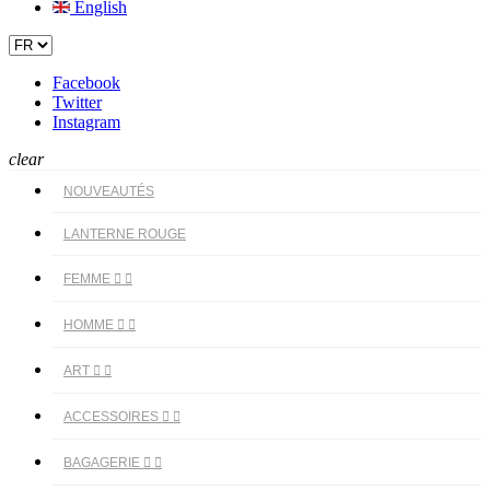
English
Facebook
Twitter
Instagram
clear
NOUVEAUTÉS
LANTERNE ROUGE
FEMME


HOMME


ART


ACCESSOIRES


BAGAGERIE

