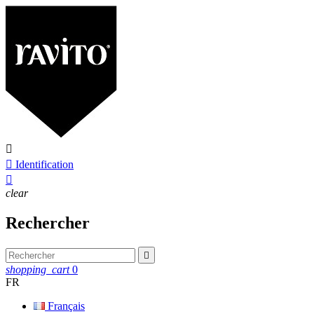


Identification

clear
Rechercher

shopping_cart
0
FR
Français