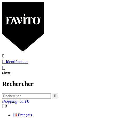


Identification

clear
Rechercher

shopping_cart
0
FR
Français