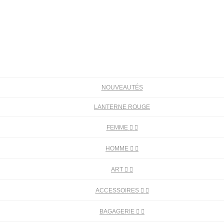
NOUVEAUTÉS
LANTERNE ROUGE
FEMME


HOMME


ART


ACCESSOIRES


BAGAGERIE

